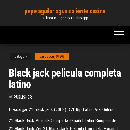
Skip
pepe aguilar agua caliente casino
to
jackpot-clubgbdkva.netlify.app
the
content
Category
Landsberry69503
Black jack pelicula completa
latino
By
PUBLISHER
Descargar 21 black jack (2008) DVDRip Latino Ver Online ...
21 Black Jack Película Completa Español LatinoSinopsis de
21 Black Jack Ver 21 Black Jack Película Completa Español