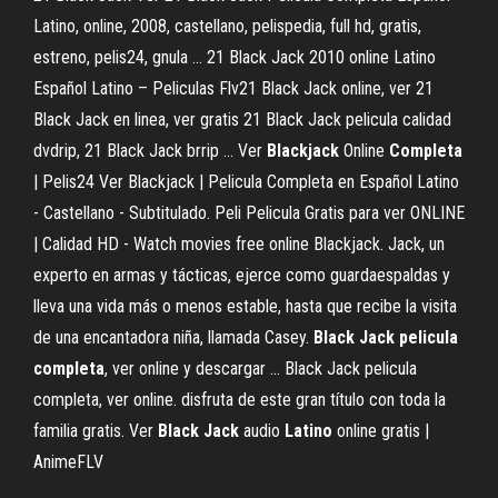
Latino, online, 2008, castellano, pelispedia, full hd, gratis,
estreno, pelis24, gnula … 21 Black Jack 2010 online Latino
Español Latino – Peliculas Flv21 Black Jack online, ver 21
Black Jack en linea, ver gratis 21 Black Jack pelicula calidad
dvdrip, 21 Black Jack brrip ... Ver
Blackjack
Online
Completa
| Pelis24 Ver Blackjack | Pelicula Completa en Español Latino
- Castellano - Subtitulado. Peli Pelicula Gratis para ver ONLINE
| Calidad HD - Watch movies free online Blackjack. Jack, un
experto en armas y tácticas, ejerce como guardaespaldas y
lleva una vida más o menos estable, hasta que recibe la visita
de una encantadora niña, llamada Casey.
Black Jack
pelicula
completa
, ver online y descargar ... Black Jack pelicula
completa, ver online. disfruta de este gran título con toda la
familia gratis. Ver
Black Jack
audio
Latino
online gratis |
AnimeFLV